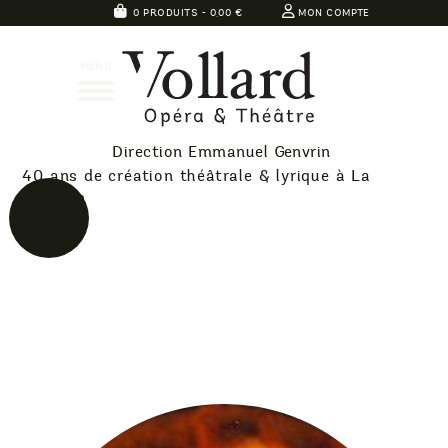
Skip
0 PRODUITS -
0,00
€
MON COMPTE
to
Théatre
content
MENU
Vollard
Direction Emmanuel Genvrin
40 ans de création théâtrale & lyrique à La
Réunion