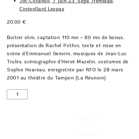
JIR-Clicanoo, 7 juin 23. Sega Tremblad,
Cinévollard Lespas
20,00
€
Boitier slim, captation 110 mn + 80 mn de bonus,
présentation de Rachel Pothin, texte et mise en
scène d’Emmanuel Genvrin, musiques de Jean-Luc
Trulès, scénographie d’Hervé Mazelin, costumes de
Sophie Hoareau, enregistrée par RFO le 28 mars
2001 au théâtre du Tampon (La Réunion).
quantité
de
DVD
Séga
AJOUTER
tremblad,
AU
d'Emmanuel
PANIER