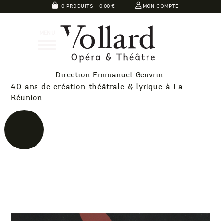
Skip
0 PRODUITS -
0,00
€
MON COMPTE
to
Théatre
content
MENU
Vollard
Direction Emmanuel Genvrin
40 ans de création théâtrale & lyrique à La
Réunion