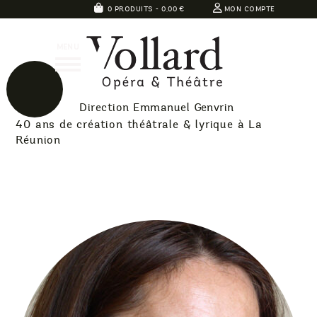
Skip
0 PRODUITS -
0,00
€
MON COMPTE
to
Théatre
content
MENU
Vollard
Direction Emmanuel Genvrin
40 ans de création théâtrale & lyrique à La
Réunion