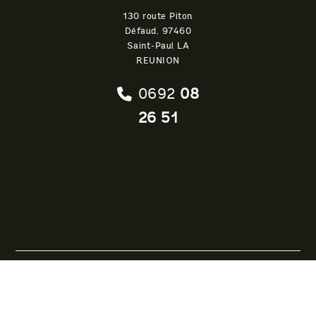
130 route Piton
Défaud, 97460
Saint-Paul LA
REUNION
0692
08
26 51
Conditions
Mentions légales &
générales de
Politique de
vente
confidentialité
Blue room