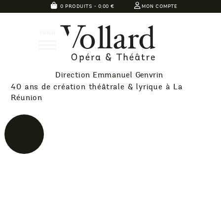
Skip
0 PRODUITS -
0,00
€
MON COMPTE
to
Théatre
content
MENU
Vollard
Direction Emmanuel Genvrin
40 ans de création théâtrale & lyrique à La
Réunion