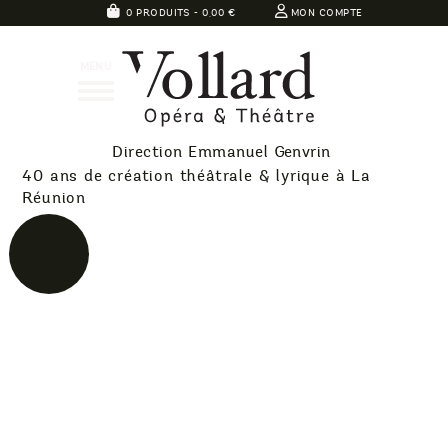
Skip
0 PRODUITS -
0,00
€
MON COMPTE
to
Théatre
content
MENU
Vollard
Direction Emmanuel Genvrin
40 ans de création théâtrale & lyrique à La
Réunion