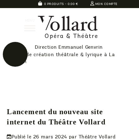
Skip
0 PRODUITS -
0,00
€
MON COMPTE
to
Théatre
content
MENU
Vollard
Direction Emmanuel Genvrin
40 ans de création théâtrale & lyrique à La
Réunion
Lancement du nouveau site
internet du Théâtre Vollard
Publié le
26 mars 2024
par Théâtre Vollard