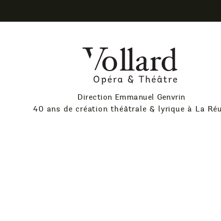
Skip
to
content
Théatre
Vollard
Direction Emmanuel Genvrin
40 ans de création théâtrale & lyrique à La Ré