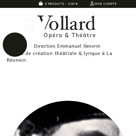
Skip
0 PRODUITS -
0,00
€
MON COMPTE
to
Théatre
content
MENU
Vollard
Direction Emmanuel Genvrin
40 ans de création théâtrale & lyrique à La
Réunion