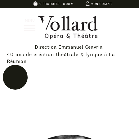
Skip
0 PRODUITS -
0,00
€
MON COMPTE
to
Théatre
content
MENU
Vollard
Direction Emmanuel Genvrin
40 ans de création théâtrale & lyrique à La
Réunion