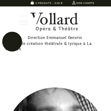
Skip
0 PRODUITS -
0,00
€
MON COMPTE
to
Théatre
content
MENU
Vollard
Direction Emmanuel Genvrin
40 ans de création théâtrale & lyrique à La
Réunion