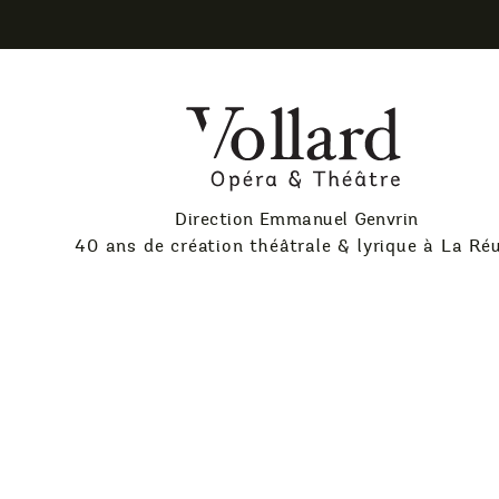
Skip
to
content
Théatre
Vollard
Direction Emmanuel Genvrin
40 ans de création théâtrale & lyrique à La Ré