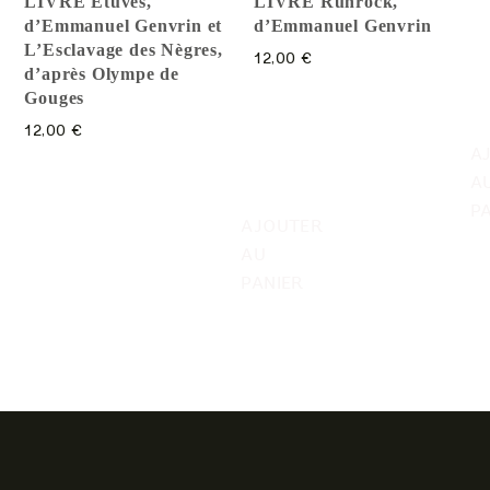
LIVRE Etuves,
LIVRE Runrock,
d’Emmanuel Genvrin et
d’Emmanuel Genvrin
L’Esclavage des Nègres,
12,00
€
d’après Olympe de
Gouges
12,00
€
A
A
P
AJOUTER
AU
PANIER