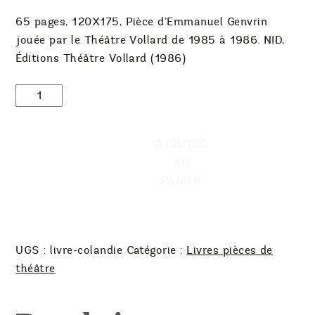
65 pages, 120X175, Pièce d’Emmanuel Genvrin
jouée par le Théâtre Vollard de 1985 à 1986. NID,
Éditions Théâtre Vollard (1986)
quantité
de
LIVRE
AJOUTER
Colandie,
AU
d'Emmanuel
PANIER
Genvrin
UGS :
livre-colandie
Catégorie :
Livres pièces de
théâtre