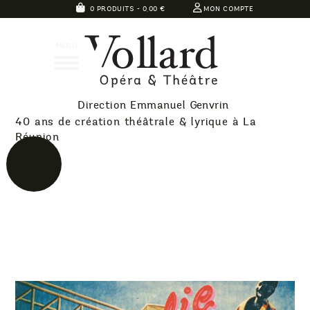
Skip
0 PRODUITS -
0,00
€
MON COMPTE
to
Théatre
content
MENU
Vollard
Direction Emmanuel Genvrin
40 ans de création théâtrale & lyrique à La
Réunion