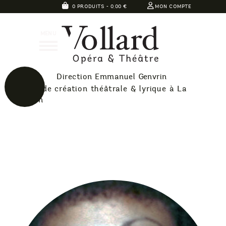
Skip
0 PRODUITS -
0,00
€
MON COMPTE
to
Théatre
content
MENU
Vollard
Direction Emmanuel Genvrin
40 ans de création théâtrale & lyrique à La
Réunion