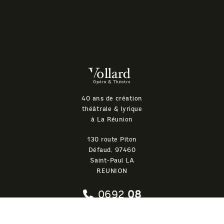
Théatre
Vollard
40 ans de création
théâtrale & lyrique
à La Réunion
130 route Piton
Défaud, 97460
Saint-Paul LA
REUNION
0692
08
26 51