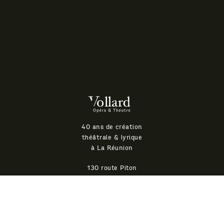
Théatre
Vollard
40 ans de création
théâtrale & lyrique
à La Réunion
130 route Piton
Défaud, 97460
Saint-Paul LA
REUNION
0692
08