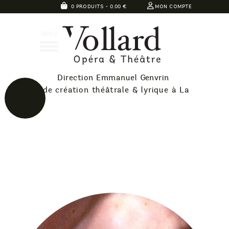
Skip
0 PRODUITS -
0,00
€
MON COMPTE
to
Théatre
content
MENU
Vollard
Direction Emmanuel Genvrin
40 ans de création théâtrale & lyrique à La
Réunion