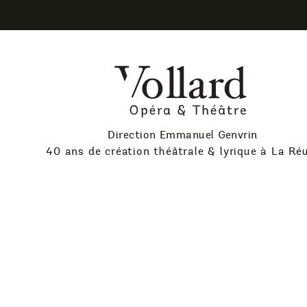
Skip
to
content
Théatre
Vollard
Direction Emmanuel Genvrin
40 ans de création théâtrale & lyrique à La Ré