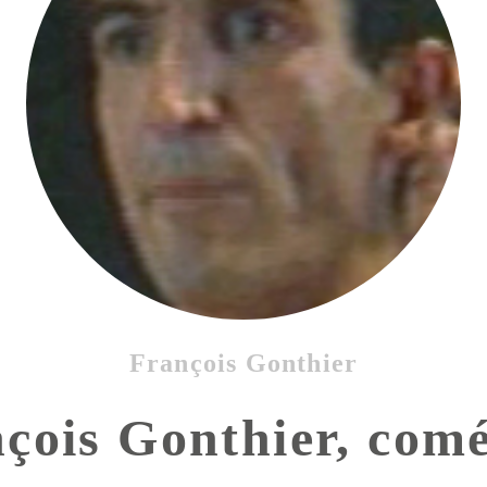
François Gonthier
çois Gonthier, com