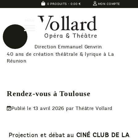
Skip
0 PRODUITS -
0,00
€
MON COMPTE
to
Théatre
content
MENU
Vollard
Direction Emmanuel Genvrin
40 ans de création théâtrale & lyrique à La
Réunion
Rendez-vous à Toulouse
Publié le
13 avril 2026
par Théâtre Vollard
Projection et débat au
CINÉ CLUB DE LA