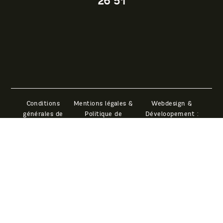
26 51
Conditions
Mentions légales &
générales de
Politique de
vente
confidentialité
Blue room
Ce site a été financé par l’Union Européenne dans le
cadre du programme FEDER-FSE+ Réunion dont
l’Autorité de gestion est la Région Réunion. L’Europe
s’engage à La Réunion avec le fonds FEDER